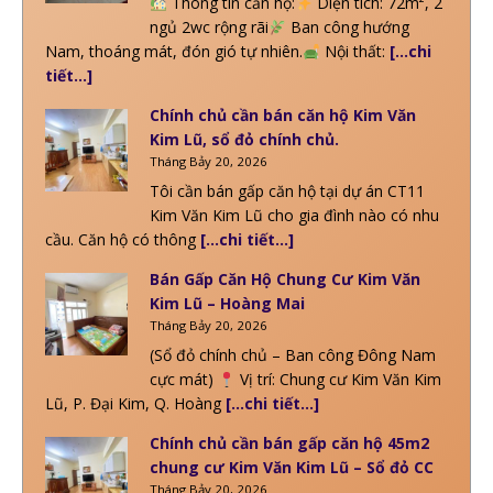
Thông tin căn hộ:
Diện tích: 72m², 2
ngủ 2wc rộng rãi
Ban công hướng
Nam, thoáng mát, đón gió tự nhiên.
Nội thất:
[…chi
tiết…]
Chính chủ cần bán căn hộ Kim Văn
Kim Lũ, sổ đỏ chính chủ.
Tháng Bảy 20, 2026
Tôi cần bán gấp căn hộ tại dự án CT11
Kim Văn Kim Lũ cho gia đình nào có nhu
cầu. Căn hộ có thông
[…chi tiết…]
Bán Gấp Căn Hộ Chung Cư Kim Văn
Kim Lũ – Hoàng Mai
Tháng Bảy 20, 2026
(Sổ đỏ chính chủ – Ban công Đông Nam
cực mát)
Vị trí: Chung cư Kim Văn Kim
Lũ, P. Đại Kim, Q. Hoàng
[…chi tiết…]
Chính chủ cần bán gấp căn hộ 45m2
chung cư Kim Văn Kim Lũ – Sổ đỏ CC
Tháng Bảy 20, 2026