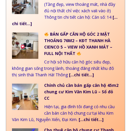
(Tầng đẹp, view thoáng mát, nhà đầy
đủ nội thất chỉ việc xách vali vào ở)
Thông tin chi tiết căn hộ: Căn số: 14
[…
chi tiết…]
BÁN GẤP CĂN HỘ GÓC 2 MẶT
THOÁNG 76M2 – KĐT THANH HÀ
CIENCO 5 – VIEW HỒ XANH MÁT –
FULL NỘI THẤT
Cơ hội sở hữu căn hộ góc siêu đẹp,
không gian sống trong lành, thoáng đãng nhất khu đô
thị sinh thái Thanh Hà! Thông
[…chi tiết…]
Chính chủ cần bán gấp căn hộ 45m2
chung cư Kim Văn Kim Lũ – Sổ đỏ
CC
Hiện tại, gia đình tôi đang có nhu cầu
cần bán căn hộ chung cư tại khu Kim
Văn Kim Lũ, Nguyễn Xiển, Đại Kim.
[…chi tiết…]
Cho thuê căn hộ chung cư Thanh