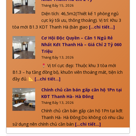
Tháng Bảy 15, 2026
Diện tích: 46,5m2(Thiết kế 1 phòng ngủ
cực kỳ tối ưu, thông thoáng). Vị trí: Khu 3
tòa mới B1.3 KDT Thanh Hà (bàn giao
[…chi tiết…]
Cơ Hội Độc Quyền – Căn 1 Ngủ Rẻ
Nhất Kđt Thanh Hà – Giá Chỉ 2 Tỷ 060
Triệu
Tháng Bảy 13, 2026
Vị trí cực đẹp: Thuộc khu 3 tòa mới
B1.3 – hạ tầng đồng bộ, khuôn viên thoáng mát, tiện ích
đầy đủ.
[…chi tiết…]
Chính chủ cần bán gấp căn hộ 1Pn tại
KĐT Thanh Hà- Hà Đông
Tháng Bảy 13, 2026
Chính chủ cần bán gấp căn hộ 1Pn tại kđt
Thanh Hà- Hà Đông.Do không có nhu cầu
sử dụng nên chính chủ cần bán
[…chi tiết…]