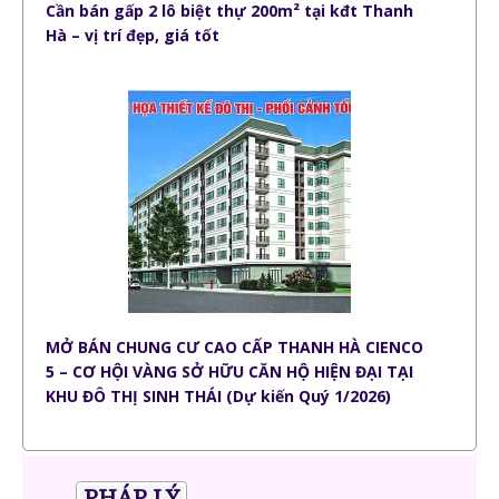
Cần bán gấp 2 lô biệt thự 200m² tại kđt Thanh
Hà – vị trí đẹp, giá tốt
MỞ BÁN CHUNG CƯ CAO CẤP THANH HÀ CIENCO
5 – CƠ HỘI VÀNG SỞ HỮU CĂN HỘ HIỆN ĐẠI TẠI
KHU ĐÔ THỊ SINH THÁI (Dự kiến Quý 1/2026)
PHÁP LÝ