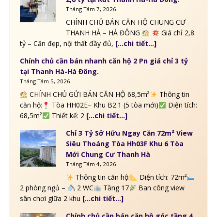
Tháng Tám 7, 2026
CHÍNH CHỦ BÁN CĂN HỘ CHUNG CƯ
THANH HÀ – HÀ ĐÔNG
Giá chỉ 2,8
tỷ – Căn đẹp, nội thất đầy đủ,
[…chi tiết…]
Chính chủ cần bán nhanh căn hộ 2 Pn giá chỉ 3 tỷ
tại Thanh Hà-Hà Đông.
Tháng Tám 5, 2026
CHÍNH CHỦ GỬI BÁN CĂN HỘ 68,5m²
Thông tin
căn hộ:
Tòa HH02E– Khu B2.1 (5 tòa mới)
Diện tích:
68,5m²
Thiết kế: 2
[…chi tiết…]
Chỉ 3 Tỷ Sở Hữu Ngay Căn 72m² View
Siêu Thoáng Tòa Hh03F Khu 6 Tòa
Mới Chung Cư Thanh Hà
Tháng Tám 4, 2026
Thông tin căn hộ:
Diện tích: 72m²
2 phòng ngủ –
2 WC
Tầng 17
Ban công view
sân chơi giữa 2 khu
[…chi tiết…]
Chính chủ cần bán căn hộ góc tầng 4