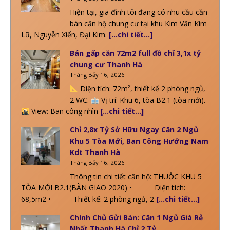
Hiện tại, gia đình tôi đang có nhu cầu cần
bán căn hộ chung cư tại khu Kim Văn Kim
Lũ, Nguyễn Xiển, Đại Kim.
[…chi tiết…]
Bán gấp căn 72m2 full đồ chỉ 3,1x tỷ
chung cư Thanh Hà
Tháng Bảy 16, 2026
Diện tích: 72m², thiết kế 2 phòng ngủ,
2 WC.
Vị trí: Khu 6, tòa B2.1 (tòa mới).
View: Ban công nhìn
[…chi tiết…]
Chỉ 2,8x Tỷ Sở Hữu Ngay Căn 2 Ngủ
Khu 5 Tòa Mới, Ban Công Hướng Nam
Kdt Thanh Hà
Tháng Bảy 16, 2026
Thông tin chi tiết căn hộ: THUỘC KHU 5
TÒA MỚI B2.1(BÀN GIAO 2020) • Diện tích:
68,5m2 • Thiết kế: 2 phòng ngủ, 2
[…chi tiết…]
Chính Chủ Gửi Bán: Căn 1 Ngủ Giá Rẻ
Nhất Thanh Hà Chỉ 2 Tỷ