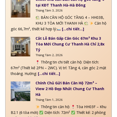
tại KĐT Thanh Hà-Hà Đông
Tháng Tám 3, 2026
BÁN CĂN HỘ GÓC TẦNG 4 – HH03B,
KHU 3 TÒA MỚI THANH HÀ
Căn hộ
góc 66,7m², thiết kế hợp lý:
[…chi tiết…]
Cắt Lỗ Bán Gấp Căn Góc 67m² Khu 3
Tòa Mới Chung Cư Thanh Hà Chỉ 2,8x
Tỷ
Tháng Tám 2, 2026
Thông tin chi tiết căn hộ: Diện tích:
67m² (Thiết kế 2PN – 2WC). Vị trí: Tầng 4, căn góc 2 mặt
thoáng. Hướng:
[…chi tiết…]
Chính Chủ Gửi Bán Căn Hộ 72m² –
View 2 Hồ Đẹp Nhất Chung Cư Thanh
Hà
Tháng Tám 1, 2026
Thông tin căn hộ:
Tòa HH03F – Khu
B2.1 (6 tòa mới)
Diện tích: 72m²
Thiết kế: 2 phòng