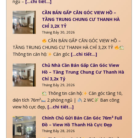
ngủ –
[…chi tiết…]
CẦN BÁN GẤP CĂN GÓC VIEW HỒ –
TẦNG TRUNG CHUNG CƯ THANH HÀ
CHỈ 3,2X TỶ
Tháng Bảy 30, 2026
CẦN BÁN GẤP CĂN GÓC VIEW HỒ –
TẦNG TRUNG CHUNG CƯ THANH HÀ CHỈ 3,2X TỶ
Thông tin căn hộ:
Căn góc
[…chi tiết…]
Chủ Nhà Cần Bán Gấp Căn Góc View
Hồ – Tầng Trung Chung Cư Thanh Hà
Chỉ 3,2x Tỷ
Tháng Bảy 29, 2026
Thông tin căn hộ:
Căn góc tầng 10,
diện tích 76m²
2 phòng ngủ |
2 WC
Ban công
view hồ cực đẹp,
[…chi tiết…]
Chính Chủ Gửi Bán Căn Góc 76m² Full
Đồ – View Hồ Thanh Hà Cực Đẹp
Tháng Bảy 28, 2026