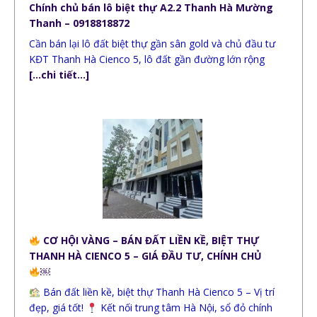
Chính chủ bán lô biệt thự A2.2 Thanh Hà Mường
Thanh – 0918818872
Cần bán lại lô đất biệt thự gần sân gold và chủ đầu tư
KĐT Thanh Hà Cienco 5, lô đất gần đường lớn rộng
[…chi tiết…]
CƠ HỘI VÀNG – BÁN ĐẤT LIỀN KỀ, BIỆT THỰ
THANH HÀ CIENCO 5 – GIÁ ĐẦU TƯ, CHÍNH CHỦ
￼
Bán đất liền kề, biệt thự Thanh Hà Cienco 5 – Vị trí
đẹp, giá tốt!
Kết nối trung tâm Hà Nội, sổ đỏ chính