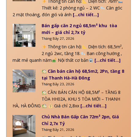
Thông tin căn hộ:
Diện tích: 76m²
Thiết kế: 2 phòng ngủ – 2 WC
Căn góc
2 mặt thoáng, đón gió và ánh
[…chi tiết…]
Bán gấp căn 2 ngủ 68,5m² khu tòa
mới – giá chỉ 2,7x tỷ
Tháng Bảy 27, 2026
Thông tin căn hộ:
Diện tích: 68,5m²,
2 ngủ 2wc, tầng 18.
Ban công hướng ,
mát mẻ quanh năm
Nội thất cơ bản
[…chi tiết…]
Cần bán căn hộ 68,5m2, 2Pn, tầng 8
tại Thanh Hà-Hà Đông
Tháng Bảy 23, 2026
CẦN BÁN CĂN HỘ 68,5M² – TẦNG 8
TÒA HH02A, KHU 5 TÒA MỚI – THANH
HÀ, HÀ ĐÔNG
Giá chỉ 2,8xx
[…chi tiết…]
Chủ Nhà Bán Gấp Căn 72m² 2pn, Giá
Chỉ 2,7x Tỷ
Tháng Bảy 21, 2026