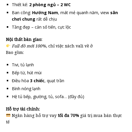
Thiết kế:
2 phòng ngủ – 2 WC
Ban công:
Hướng Nam
, mát mẻ quanh năm, view
sân
chơi chung
rất dễ chịu
Tầng đẹp – căn số tiến, cực lộc
Nội thất bàn giao:
Full đồ mới 100%
, chỉ việc xách vali về ở
Bao gồm:
Tivi, tủ lạnh
Bếp từ, hút mùi
Điều hòa
3 chiếc
, quạt trần
Bình nóng lạnh
Hệ tủ bếp, giường, tủ, sofa… (đầy đủ)
Hỗ trợ tài chính:
Ngân hàng hỗ trợ vay
tối đa 70%
giá trị mua bán thực
tế