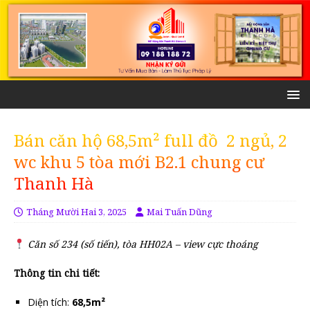
Bán căn hộ 68,5m² full đồ 2 ngủ, 2
wc khu 5 tòa mới B2.1 chung cư
Thanh Hà
Tháng Mười Hai 3, 2025
Mai Tuấn Dũng
Căn số 234 (số tiến), tòa HH02A – view cực thoáng
Thông tin chi tiết:
Diện tích:
68,5m²