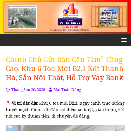
Chính Chủ Gửi Bán Căn 72m² Tầng
Cao, Khu 6 Tòa Mới B2.1 Kđt Thanh
Hà, Sẵn Nội Thất, Hỗ Trợ Vay Bank
Tháng Sáu 20, 2026
Mai Tuấn Dũng
Vị trí đắc địa:
Khu 6 tòa mới
B2.1
, ngay cạnh trục đường
huyết mạch Cienco 5. Gần sát điểm xe buýt, giao thông kết
nối cực kỳ thuận tiện, di chuyển dễ dàng.