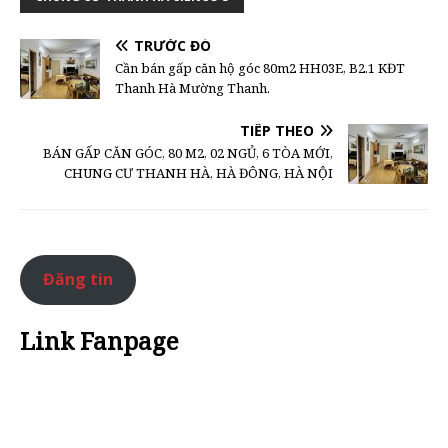
TRƯỚC ĐÓ
Cần bán gấp căn hộ góc 80m2 HH03E, B2.1 KĐT
Thanh Hà Mường Thanh.
TIẾP THEO
BÁN GẤP CĂN GÓC, 80 M2, 02 NGỦ, 6 TÒA MỚI,
CHUNG CƯ THANH HÀ, HÀ ĐÔNG, HÀ NỘI
Đăng tin
Link Fanpage