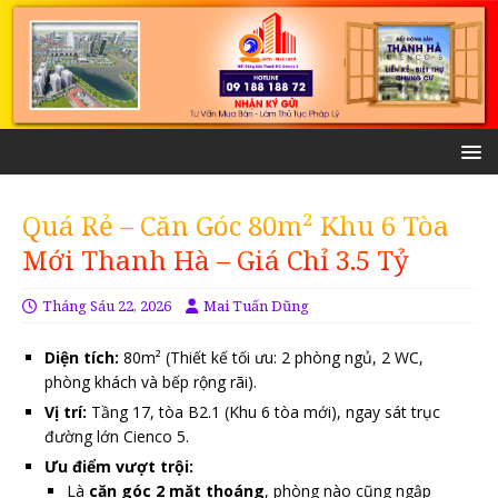
Quá Rẻ – Căn Góc 80m² Khu 6 Tòa
Mới Thanh Hà – Giá Chỉ 3.5 Tỷ
Tháng Sáu 22, 2026
Mai Tuấn Dũng
Diện tích:
80m² (Thiết kế tối ưu: 2 phòng ngủ, 2 WC,
phòng khách và bếp rộng rãi).
Vị trí:
Tầng 17, tòa B2.1 (Khu 6 tòa mới), ngay sát trục
đường lớn Cienco 5.
Ưu điểm vượt trội:
Là
căn góc 2 mặt thoáng
, phòng nào cũng ngập