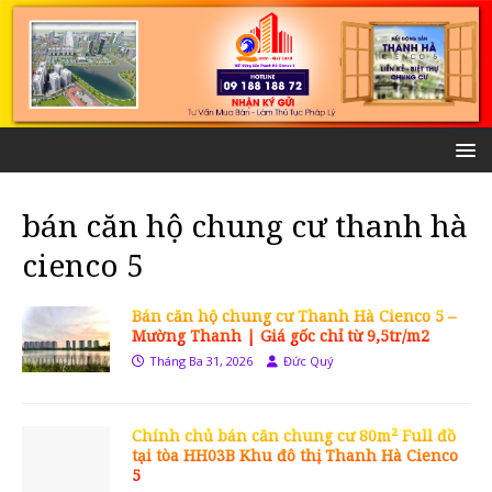
bán căn hộ chung cư thanh hà
cienco 5
Bán căn hộ chung cư Thanh Hà Cienco 5 –
Mường Thanh | Giá gốc chỉ từ 9,5tr/m2
Tháng Ba 31, 2026
Đức Quý
Chính chủ bán căn chung cư 80m² Full đồ
tại tòa HH03B Khu đô thị Thanh Hà Cienco
5