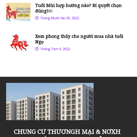
Tuổi Mùi hợp hướng nào? Bí quyết chọn
đúng!￼
Tháng Mười Hai 30, 2022
Xem phong thủy cho người mua nhà tuổi
Ngọ
Tháng Tám 9, 2022
Khu đô thị Thanh Hà Cienco 5 đón tin
KHU ĐÔ THỊ THANH HÀ, NHỮNG LÝ
Sân tập golf Thanh Hà Mường Thanh
Chung cư Thanh Hà Mường Thanh
Liền kề Thanh Hà Cienco 5 – “Dậy
Khu đô thị Thanh Hà Cienco 5, khu đô
CHUNG CƯ THƯƠNGH MẠI & NƠXH