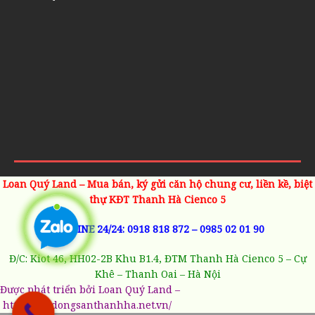
Loan Quý Land – Mua bán, ký gửi căn hộ chung cư, liền kề, biệt
thự KĐT Thanh Hà Cienco 5
HOTLINE 24/24:
0918 818 872
–
0985 02 01 90
Đ/C: Kiot 46, HH02-2B Khu B1.4, ĐTM Thanh Hà Cienco 5 – Cự
Khê – Thanh Oai – Hà Nội
Được phát triển bởi Loan Quý Land –
https://batdongsanthanhha.net.vn/