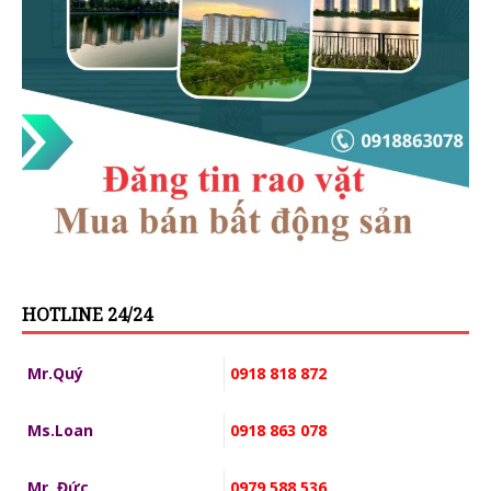
HOTLINE 24/24
Mr.Quý
0918 818 872
Ms.Loan
0918 863 078
Mr. Đức
0979 588 536