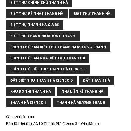
BIỆT THỰ CHÍNH CHỦ THANH HÀ
BIỆT THỰ RẺ NHẤT THANH HÀ
BIỆT THỰ THANH HÀ
BIỆT THỰ THANH HÀ GIÁ RẺ
BIET THU THANH HA MUONG THANH
CHÍNH CHỦ BÁN BIỆT THỰ THANH HÀ MƯỜNG THANH
CHÍNH CHỦ BÁN NHÀ BIỆT THỰ THANH HÀ
CHÍNH CHỦ BIỆT THỰ THANH HÀ CIENCO 5
ĐẤT BIỆT THỰ THANH HÀ CIENCO 5
ĐẤT THANH HÀ
KHU DO THI THANH HA
NHÀ LIỀN KỀ THANH HÀ
THANH HÀ CIENCO 5
THANH HÀ MƯỜNG THANH
TRƯỚC ĐÓ
Bán lô biệt thự A2.10 Thanh Hà Cienco 5 – Giá đầu tư