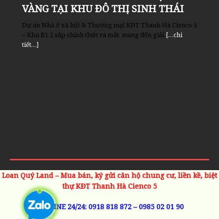
VÀNG TẠI KHU ĐÔ THỊ SINH THÁI
Sau thời gian tạm dừng xây dựng thì dự án khu đô thị
KHU ĐÔ THỊ THANH HÀ, NHỮNG LÝ DO ĐỂ ĐẦU TƯ 1.
Toàn cảnh sân tập golf Thanh Hà Sân tập golf Thanh Hà
Hồ điều hòa rộng 15ha khu B đã được hoàn thiện Khu đô
Được đầu tư và xây dựng bởi tập đoàn Mường Thanh với
Tổng quan về dự án khu đô thị Thanh Hà Tên dự án: Khu
Thanh Hà Cienco 5 đã chính thức có thông tin được cấp
Giá liền kề thanh hà hiện đang mua bán giao dịch
tọa lạc trên lô đất A2.5 trong Khu đô thị Thanh Hà Mường
thị Thanh Hà Mường Thanh sở hữu nhiều ưu thế vượt trội
tổng vốn đầu tư 18000 tỷ đồng, khu đô thị Thanh Hà
đô thị Thanh Hà Cienco5 Chủ đầu tư: Công Ty cổ
[…chi
[…chi
[…
Dự án Nhà ở xã hội & Thương mại KĐT Thanh Hà Cienco 5
chi tiết…]
tiết…]
[…chi tiết…]
[…chi tiết…]
Cienco
tiết…]
[…chi tiết…]
– Khu B1.2 sắp chính thức ra mắt, mang đến giải
[…chi
tiết…]
Loan Quý Land – Mua bán, ký gửi căn hộ chung cư, liền kề, biệt
thự KĐT Thanh Hà Cienco 5
HOTLINE 24/24:
0918 818 872
–
0985 02 01 90