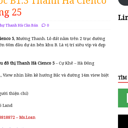
góc B1.3 Thanh Hà Cienco
ng 25
Li
Thự Thanh Hà Cần Bán
0
ienco 5
, Mường Thanh. Lô đất nằm trên 2 trục đường
lớn 60m đầu dự án bên khu B. Là vị trí siêu vip và đẹp
 Khu đô thị Thanh Hà Cienco 5
– Cự Khê – Hà Đông
, View nhìn liền kề hướng Bắc và đường 14m view biệt
TÌM
ười thiện chí)
5 Land
18818872 – Ms.Loan