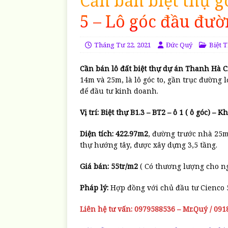
Cần bán biệt thự 
5 – Lô góc đầu đườ
Tháng Tư 22, 2021
Đức Quý
Biệt 
Cần bán lô đất biệt thự dự án Thanh Hà C
14m và 25m, là lô góc to, gần trục đường 
để đầu tư kinh doanh.
Vị trí: Biệt thự B1.3 – BT2 – ô 1 ( ô góc) –
Diện tích: 422.97m2
, đường trước nhà 25m
thự hướng tây, được xây dựng 3,5 tầng.
Giá bán: 55tr/m2
( Có thương lượng cho ng
Pháp lý:
Hợp đồng với chủ đầu tư Cienco 
Liên hệ tư vấn: 0979588536 – Mr.Quý / 09