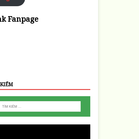
nk Fanpage
 KIẾM