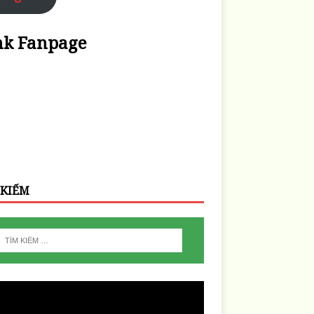
nk Fanpage
 KIẾM