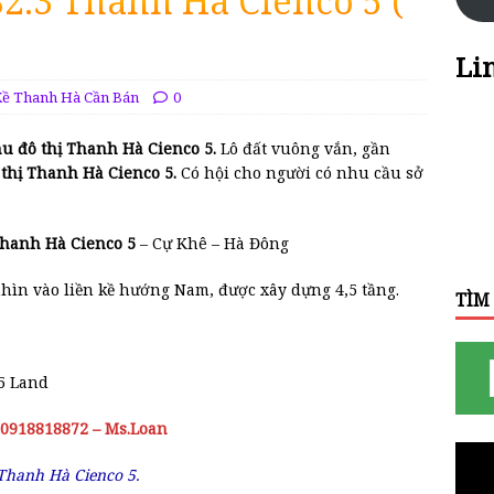
B2.3 Thanh Hà Cienco 5 (
Li
Kề Thanh Hà Cần Bán
0
u đô thị Thanh Hà Cienco 5.
Lô đất vuông vắn, gần
thị Thanh Hà Cienco 5.
Có hội cho người có nhu cầu sở
ị Thanh Hà Cienco 5
– Cự Khê – Hà Đông
hìn vào liền kề hướng Nam, được xây dựng 4,5 tầng.
TÌM
 5 Land
 0918818872 – Ms.Loan
Thanh Hà Cienco 5.