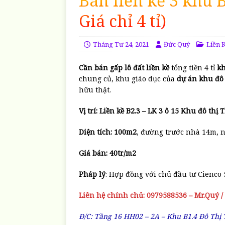
Bán liền kề 3 khu 
Giá chỉ 4 tỉ)
Tháng Tư 24, 2021
Đức Quý
Liền 
Cần bán gấp lô đất liền kề
tổng tiền 4 tỉ
kh
chung củ, khu giáo dục của
dự án khu đô 
hữu thật.
Vị trí: Liền kề B2.3 – LK 3 ô 15 Khu đô th
Diện tích: 100m2
, đường trước nhà 14m, n
Giá bán: 40tr/m2
Pháp lý
: Hợp đồng với chủ đầu tư Cienco
Liên hệ chính chủ: 0979588536 – Mr.Quý /
Đ/C: Tầng 16 HH02 – 2A – Khu B1.4 Đô Thị 