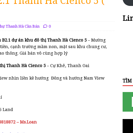
2.1 Thanh Hà Cienco 5 (
Li
Thự Thanh Hà Cần Bán
0
u B2.1 dự án khu đô thị Thanh Hà Cienco 5
– Mường
ặt tiền, cạnh trường mầm non, mặt sau khu chung cư,
ao thông. Giá bán vô cùng hợp lý
ô thị Thanh Hà Cienco 5
– Cự Khê, Thanh Oai
View nhìn liền kề hướng Đông và hướng Nam View
TÌM
í
 5 Land
18818872 – Ms.Loan