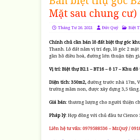
Bán biệt thự góc B
Mặt sau chung cư)
Tháng Tư 26, 2021
Đức Quý
Biệt 
Chính chủ cần bán lô đất biệt thự góc kh
Thanh. Lô đất nằm vị trí đẹp, lô góc 2 m
gần hồ điều hoà, đường lớn thuận tiện gi
Vị trí: Biệt thự B2.1 – BT16 – ô 17 – Khu đ
Diện tích: 350m2,
đường trước nhà 17m, 
trường mầm non, được xây dựng 3,5 tầng.
Giá bán
: thương lượng cho người thiện ch
Pháp lý
: Hợp đồng với chủ đầu tư Cienco
Liên hệ tư vấn: 0979588536 – Mr.Quý / 09