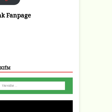
nk Fanpage
 KIẾM