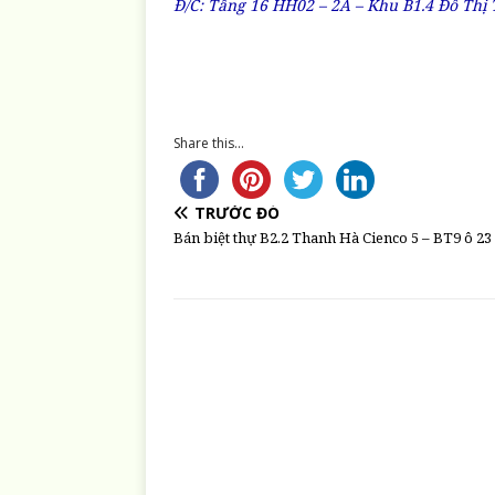
Đ/C: Tầng 16 HH02 – 2A – Khu B1.4 Đô Thị 
Share this...
TRƯỚC ĐÓ
Bán biệt thự B2.2 Thanh Hà Cienco 5 – BT9 ô 23