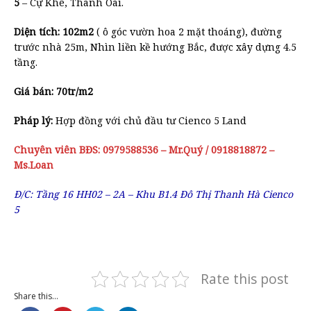
5
– Cự Khê, Thanh Oai.
Diện tích: 102m2
( ô góc vườn hoa 2 mặt thoáng), đường
trước nhà 25m, Nhìn liền kề hướng Bắc, được xây dựng 4.5
tầng.
Giá bán: 70tr/m2
Pháp lý:
Hợp đồng với chủ đầu tư Cienco 5 Land
Chuyên viên BĐS: 0979588536 – Mr.Quý / 0918818872 –
Ms.Loan
Đ/C: Tầng 16 HH02 – 2A – Khu B1.4 Đô Thị Thanh Hà Cienco
5
Rate this post
Share this...