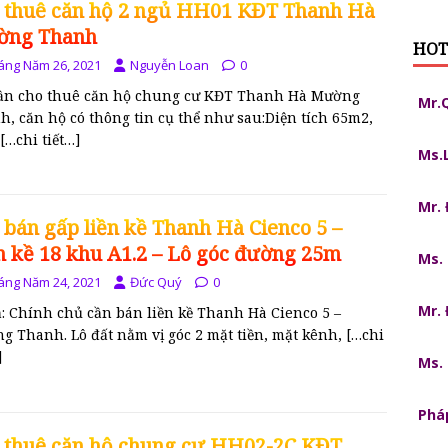
 thuê căn hộ 2 ngủ HH01 KĐT Thanh Hà
ờng Thanh
HOT
áng Năm 26, 2021
Nguyễn Loan
0
cần cho thuê căn hộ chung cư KĐT Thanh Hà Mường
Mr.
, căn hộ có thông tin cụ thể như sau:Diện tích 65m2,
[…chi tiết…]
Ms.
Mr.
 bán gấp liền kề Thanh Hà Cienco 5 –
n kề 18 khu A1.2 – Lô góc đường 25m
Ms.
áng Năm 24, 2021
Đức Quý
0
Mr.
ả: Chính chủ cần bán liền kề Thanh Hà Cienco 5 –
g Thanh. Lô đất nằm vị góc 2 mặt tiền, mặt kênh,
[…chi
]
Ms.
Pháp
 thuê căn hộ chung cư HH02-2C KĐT