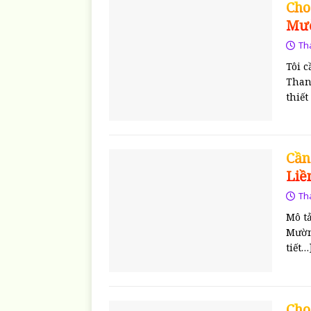
Cho
Mư
Th
Tôi 
Thanh
thiết
Cần
Liề
Th
Mô t
Mườn
tiết…
Cho