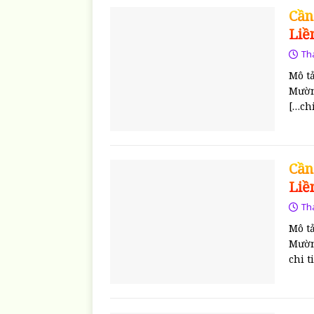
Cần
Liề
Th
Mô t
Mườn
[…chi
Cần
Liề
Th
Mô t
Mườn
chi t