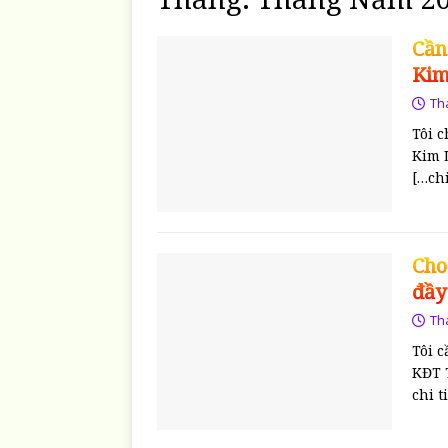
Cần
Kim
Th
Tôi 
Kim 
[…chi
Cho
đầy
Th
Tôi 
KĐT 
chi t