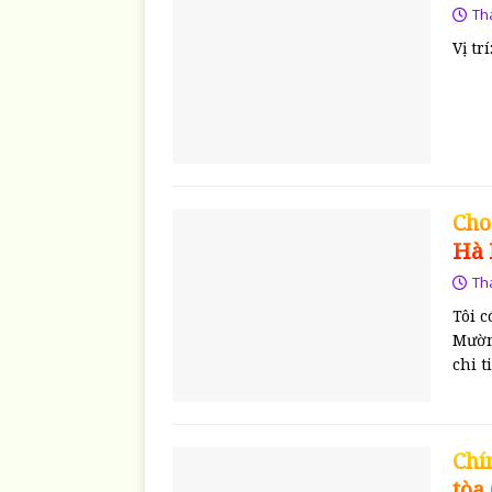
Th
Vị tr
Cho
Hà 
Th
Tôi 
Mườn
chi t
Chí
tòa