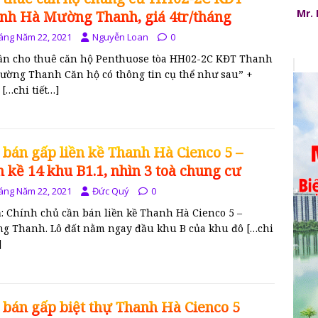
Mr.
nh Hà Mường Thanh, giá 4tr/tháng
áng Năm 22, 2021
Nguyễn Loan
0
cần cho thuê căn hộ Penthuose tòa HH02-2C KĐT Thanh
ường Thanh Căn hộ có thông tin cụ thể như sau” +
g
[…chi tiết…]
 bán gấp liền kề Thanh Hà Cienco 5 –
n kề 14 khu B1.1, nhìn 3 toà chung cư
áng Năm 22, 2021
Đức Quý
0
ả: Chính chủ cần bán liền kề Thanh Hà Cienco 5 –
g Thanh. Lô đất nằm ngay đầu khu B của khu đô
[…chi
]
 bán gấp biệt thự Thanh Hà Cienco 5