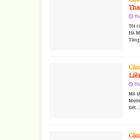
Tha
Th
Tôi 
Hà M
Tần
Cần
Liề
Th
Mô t
Mườn
tiết…
Cần