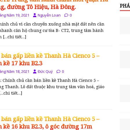
PHÁ
g, đường Tô Hiệu, Hà Đông.
áng Năm 19, 2021
Nguyễn Loan
0
chính chủ vì cần chuyển xuống nhà mặt đất nên cần
nhanh căn hộ chung cư tòa B- CT2, trung tâm hành
nh
[…chi tiết…]
 bán gấp liền kề Thanh Hà Cienco 5 –
n kề 17 khu B2.3
áng Năm 18, 2021
Đức Quý
0
ả: Chính chủ cần bán liền kề Thanh Hà Cienco 5 –
g Thanh. Lô đất thuộc khu trung tâm văn hoá, giáo
[…chi tiết…]
 bán gấp liền kề Thanh Hà Cienco 5 –
n kề 16 khu B2.3, ô góc đường 17m