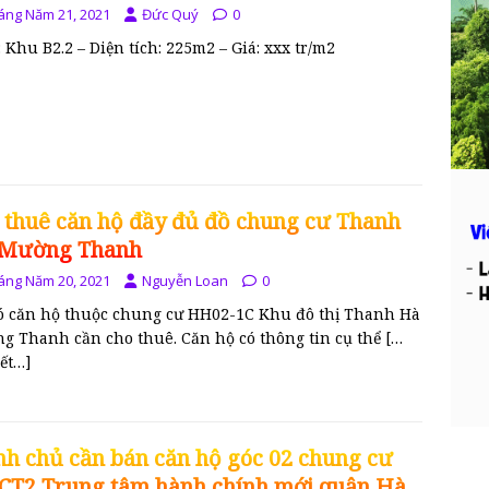
áng Năm 21, 2021
Đức Quý
0
í: Khu B2.2 – Diện tích: 225m2 – Giá: xxx tr/m2
 thuê căn hộ đầy đủ đồ chung cư Thanh
Mường Thanh
áng Năm 20, 2021
Nguyễn Loan
0
có căn hộ thuộc chung cư HH02-1C Khu đô thị Thanh Hà
g Thanh cần cho thuê. Căn hộ có thông tin cụ thể
[…
iết…]
nh chủ cần bán căn hộ góc 02 chung cư
 CT2 Trung tâm hành chính mới quận Hà