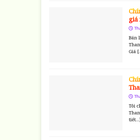
Chí
giá
Th
Bán 
Than
Giá
[
Chí
Tha
Th
Tôi 
Thanh
tiết…