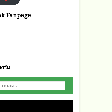
nk Fanpage
 KIẾM