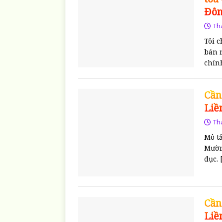
Đôn
Th
Tôi 
bán 
chí
Cần
Liề
Th
Mô t
Mườn
dục.
Cần
Liề