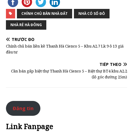
CHÍNH CHỦ BÁN NHÀ ĐẤT
NHÀ CÓ SỔ ĐỎ
NHÀ RẺ HÀ ĐÔNG
TRƯỚC ĐÓ
Chính chủ bán liền kề Thanh Hà Cienco 5 – Khu A2.7 Lk 9 ô 13 giá
đầu tư
TIẾP THEO
Cần bán gấp biệt thự Thanh Hà Cienco 5 – Biệt thự BT4 khu A2.2
(lô góc đường 25m)
Đăng tin
Link Fanpage