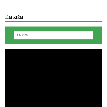
TÌM KIẾM