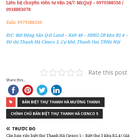
Liên hệ chuyên viên tư vấn 24/7: Mr.Quý – 0979588536 /
0918863078
Zalo: 0979588536
Đ/C: Bất Động Sản Q-D Land – Kiốt 48 – HH02-2B khu B1.4 –
Đô thị Thanh Hà Cienco 5, Cự khê, Thanh Oai, TP.Hà Nội
Rate this post
Share this...
BÁN BIỆT THỰ THANH HÀ MƯỜNG THANH
CHÍNH CHỦ BÁN BIỆT THỰ THANH HÀ CIENCO 5
TRƯỚC ĐÓ
Cần bán gấp biệt thự Thanh Hà Cienco 5 – Biệt thự 3 khu B2.4 ( Giá