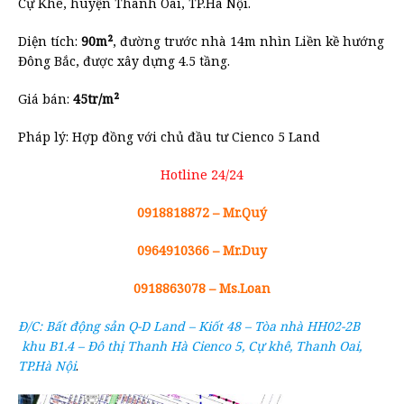
Cự Khê, huyện Thanh Oai, TP.Hà Nội.
Diện tích:
90m²
, đường trước nhà 14m nhìn Liền kề hướng
Đông Bắc, được xây dựng 4.5 tầng.
Giá bán:
45tr/m²
Pháp lý: Hợp đồng với chủ đầu tư Cienco 5 Land
Hotline 24/24
0918818872 – Mr.Quý
0964910366 – Mr.Duy
0918863078 – Ms.Loan
Đ/C: Bất động sản Q-D Land – Kiốt 48 – Tòa nhà HH02-2B
khu B1.4 – Đô thị Thanh Hà Cienco 5, Cự khê, Thanh Oai,
TP.Hà Nội
.