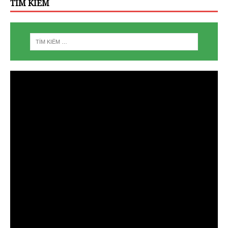
TÌM KIẾM