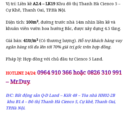
Vị trí: Liền kề
A2.4 – LK19
Khu đô thị Thanh Hà Cienco 5 –
Cự Khê, Thanh Oai, TP.Hà Nội.
Diện tích:
100m
²
, đường trước nhà 14m nhìn liền kề và
khuân viên vườn hoa hướng Bắc, được xây dựng 4.5 tầng.
Giá bán:
41tr/m
²
(Có thương lượng).
Hỗ trợ khách hàng vay
ngân hàng tối đa lên tới 70% giá trị gốc trên hợp đồng.
Pháp lý: Hợp đồng với chủ đầu tư Cienco 5 Land.
0964 910 366 hoặc 0826 310 991
HOTLINE 24/24:
– Mr.Duy.
Đ/C: Bất động sản Q-D Land – Kiốt 48 – Tòa nhà HH02-2B
khu B1.4 – Đô thị Thanh Hà Cienco 5, Cự khê, Thanh Oai,
TP.Hà Nội.