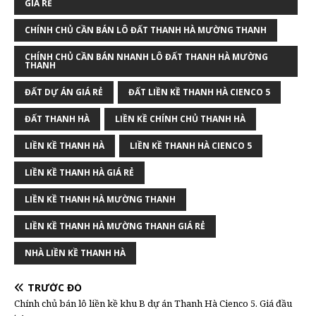
GIÁ RẺ
CHÍNH CHỦ CẦN BÁN LÔ ĐẤT THANH HÀ MƯỜNG THANH
CHÍNH CHỦ CẦN BÁN NHANH LÔ ĐẤT THANH HÀ MƯỜNG
THANH
ĐẤT DỰ ÁN GIÁ RẺ
ĐẤT LIỀN KỀ THANH HÀ CIENCO 5
ĐẤT THANH HÀ
LIỀN KỀ CHÍNH CHỦ THANH HÀ
LIỀN KỀ THANH HÀ
LIỀN KỀ THANH HÀ CIENCO 5
LIỀN KỀ THANH HÀ GIÁ RẺ
LIỀN KỀ THANH HÀ MƯỜNG THANH
LIỀN KỀ THANH HÀ MƯỜNG THANH GIÁ RẺ
NHÀ LIỀN KỀ THANH HÀ
TRƯỚC ĐÓ
Chính chủ bán lô liền kề khu B dự án Thanh Hà Cienco 5. Giá đầu