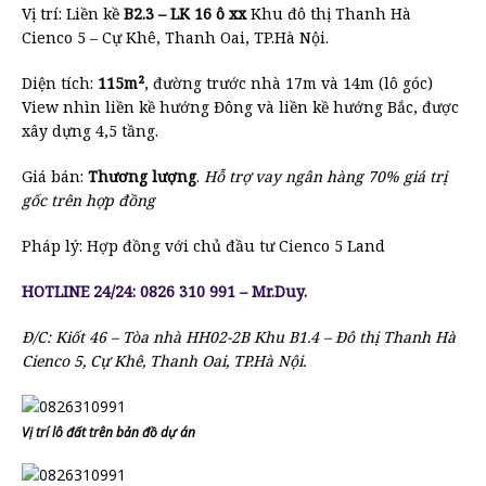
Vị trí: Liền kề
B2.3 – LK 16 ô xx
Khu đô thị Thanh Hà
Cienco 5 – Cự Khê, Thanh Oai, TP.Hà Nội.
Diện tích:
115m
²
, đường trước nhà 17m và 14m (lô góc)
View nhìn liền kề hướng Đông và liền kề hướng Bắc, được
xây dựng 4,5 tầng.
Giá bán:
Thương lượng
.
Hỗ trợ vay ngân hàng 70% giá trị
gốc trên hợp đồng
Pháp lý: Hợp đồng với chủ đầu tư Cienco 5 Land
HOTLINE 24/24: 0826 310 991 – Mr.Duy.
Đ/C: Kiốt 46 – Tòa nhà HH02-2B Khu B1.4 – Đô thị Thanh Hà
Cienco 5, Cự Khê, Thanh Oai, TP.Hà Nội.
Vị trí lô đất trên bản đồ dự án