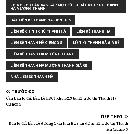
CHÍNH CHỦ CẦN BÁN GẤP MỘT SỐ LÔ ĐẤT B1.4 KĐT THANH
HÀ MƯỜNG THANH
ĐẤT LIỀN KỀ THANH HÀ CIENCO 5
LIỀN KỀ CHÍNH CHỦ THANH HÀ
LIỀN KỀ THANH HÀ
LIỀN KỀ THANH HÀ CIENCO 5
LIỀN KỀ THANH HÀ GIÁ RẺ
LIỀN KỀ THANH HÀ MƯỜNG THANH
LIỀN KỀ THANH HÀ MƯỜNG THANH GIÁ RẺ
NHÀ LIỀN KỀ THANH HÀ
TRƯỚC ĐÓ
Cần bán lô đất liền kề LK08 khu B2.3 tại Khu đô thị Thanh Hà
Cienco 5
TIẾP THEO
Bán lô đất liền kề đường 17m khu B2.3 tại dự án Khu đô thị Thanh
Hà Cienco 5