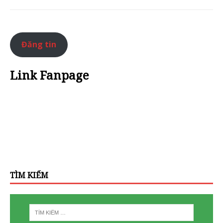
Đăng tin
Link Fanpage
TÌM KIẾM