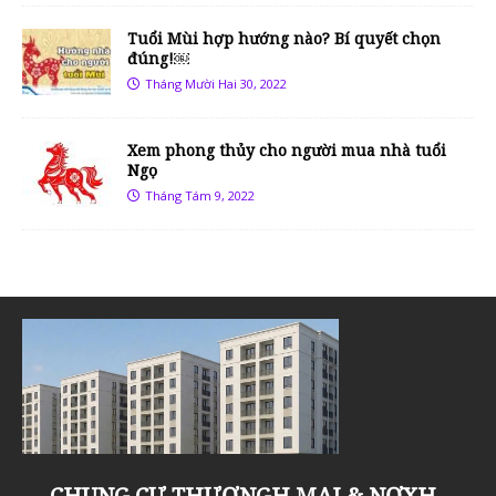
Tuổi Mùi hợp hướng nào? Bí quyết chọn
đúng!￼
Tháng Mười Hai 30, 2022
Xem phong thủy cho người mua nhà tuổi
Ngọ
Tháng Tám 9, 2022
Khu đô thị Thanh Hà Cienco 5 đón tin
KHU ĐÔ THỊ THANH HÀ, NHỮNG LÝ
Sân tập golf Thanh Hà Mường Thanh
Chung cư Thanh Hà Mường Thanh
Liền kề Thanh Hà Cienco 5 – “Dậy
Khu đô thị Thanh Hà Cienco 5, khu đô
CHUNG CƯ THƯƠNGH MẠI & NƠXH