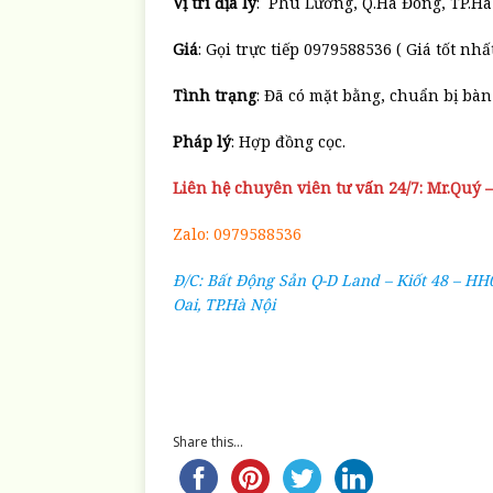
Vị trí địa lý
: Phú Lương, Q.Hà Đông, TP.Hà
Giá
: Gọi trực tiếp 0979588536 ( Giá tốt nhấ
Tình trạng
: Đã có mặt bằng, chuẩn bị bàn
Pháp lý
: Hợp đồng cọc.
Liên hệ chuyên viên tư vấn 24/7: Mr.Quý 
Zalo: 0979588536
Đ/C: Bất Động Sản Q-D Land – Kiốt 48 – HH
Oai, TP.Hà Nội
Share this...