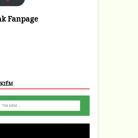
nk Fanpage
 KIẾM