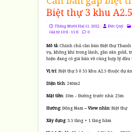
Cần bán gấp biệt t
Biệt thự 3 khu A2.
Tháng Mười Hai 11, 2022
Đức Quý
Giá từ 10 tỉ - 15 tỉ
0
Mô tả:
Chính chủ cần bán Biệt thự Thanh 
vụ, không khí trong lành, gần sân gold, t
hiện đang có giá bán vô cùng hợp lý đầu 
Vị trí
: Biệt thự 3 ô 35 khu A2.5 thuộc dự 
Diện tích
: 240m2
Mặt tiền
: 10m – Đường trước nhà: 25m
Hướng:
Đông Nam
– View nhìn:
Biệt thự
Xây dựng
: 3.5 tầng + 1 tầng hầm