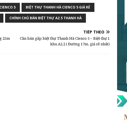
CIENCO 5
BIỆT THỰ THANH HÀ CIENCO 5 GIÁ RẺ
CHÍNH CHỦ BÁN BIỆT THỰ A2.5 THANH HÀ
TIẾP THEO
ng 25m
Cần bán gấp biệt thự Thanh Hà Cienco 5 – Biệt thự 1
khu A2.2 ( Đường 17m, giá rẻ nhất)