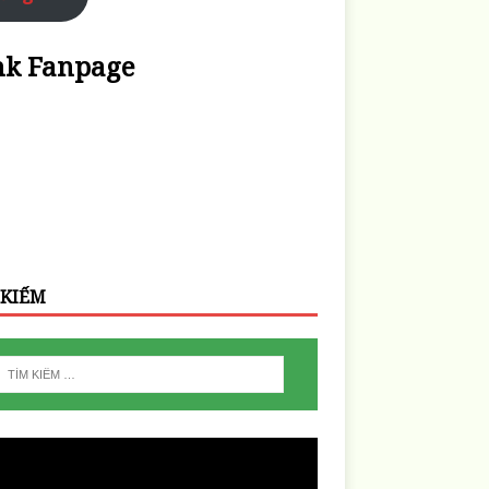
nk Fanpage
 KIẾM