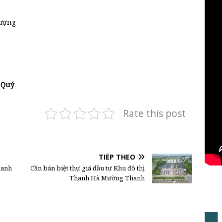
hượng
. Quý
Rate this post
TIẾP THEO
hanh
Cần bán biệt thự giá đầu tư Khu đô thị
Thanh Hà Mường Thanh