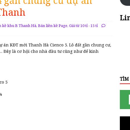
4 gần chung cư dự án
Thanh
Li
ền kề khu B Thanh Hà
,
Bán liền kề Page
,
Giá từ 10 tỉ - 15 tỉ
 dự án KĐT mới Thanh Hà Cienco 5. Lô đất gần chung cư,
… Đây là cơ hội cho nhà đầu tư cũng như để kinh
TÌM
co 5
%