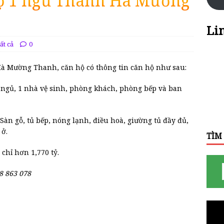
hộ 1 ngủ Thanh Hà Mường
.
Li
ất cả
0
Hà Mường Thanh, căn hộ có thông tin căn hộ như sau:
g ngủ, 1 nhà vệ sinh, phòng khách, phòng bếp và ban
Sàn gỗ, tủ bếp, nóng lạnh, điều hoà, giường tủ đầy đủ,
 ở.
TÌM
 chỉ hơn 1,770 tỷ.
8 863 078