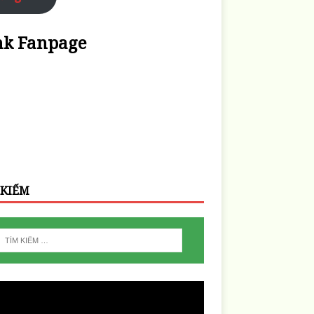
nk Fanpage
 KIẾM