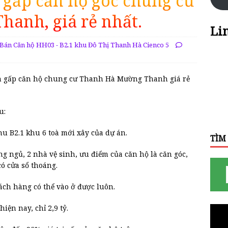
 gấp căn hộ góc chung cư
anh, giá rẻ nhất.
Li
Bán Căn hộ HH03 - B2.1 khu Đô Thị Thanh Hà Cienco 5
án gấp căn hộ chung cư Thanh Hà Mường Thanh giá rẻ
u:
hu B2.1 khu 6 toà mới xây của dự án.
TÌM
òng ngủ, 2 nhà vệ sinh, ưu điểm của căn hộ là căn góc,
ó cửa sổ thoáng.
ách hàng có thể vào ở được luôn.
iện nay, chỉ 2,9 tỷ.