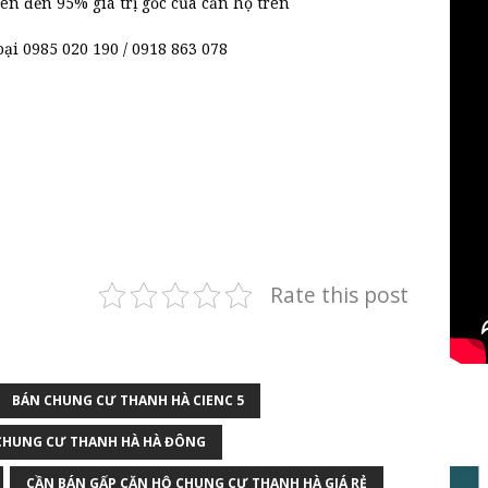
n đến 95% giá trị gốc của căn hộ trên
oại 0985 020 190 / 0918 863 078
Rate this post
BÁN CHUNG CƯ THANH HÀ CIENC 5
CHUNG CƯ THANH HÀ HÀ ĐÔNG
CẦN BÁN GẤP CĂN HỘ CHUNG CƯ THANH HÀ GIÁ RẺ