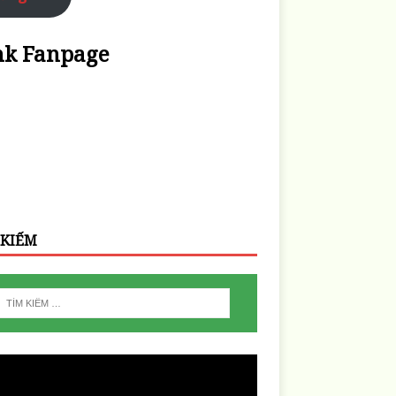
nk Fanpage
 KIẾM