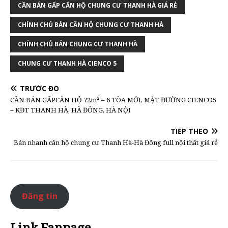
CẦN BÁN GẤP CĂN HỘ CHUNG CƯ THANH HÀ GIÁ RẺ
CHÍNH CHỦ BÁN CĂN HỘ CHUNG CƯ THANH HÀ
CHÍNH CHỦ BÁN CHUNG CƯ THANH HÀ
CHUNG CƯ THANH HÀ CIENCO 5
TRƯỚC ĐÓ
CẦN BÁN GẤPCĂN HỘ 72m² – 6 TÒA MỚI, MẶT ĐƯỜNG CIENCO5
– KĐT THANH HÀ, HÀ ĐÔNG, HÀ NỘI
TIẾP THEO
Bán nhanh căn hộ chung cư Thanh Hà-Hà Đông full nội thất giá rẻ
Đăng tin
Link Fanpage