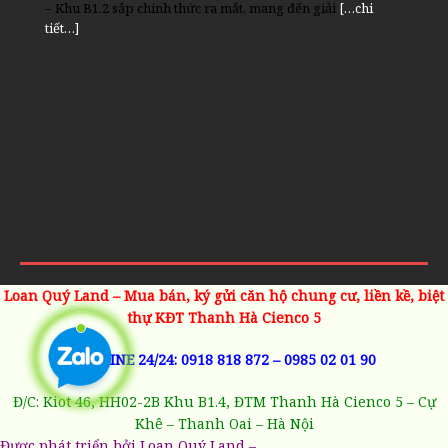
chi tiết…]
tiết…]
[…chi tiết…]
[…chi tiết…]
Cienco
tiết…]
[…chi tiết…]
– Khu B1.2 sắp chính thức ra mắt, mang đến giải
[…chi
tiết…]
Loan Quý Land – Mua bán, ký gửi căn hộ chung cư, liền kề, biệt
thự KĐT Thanh Hà Cienco 5
HOTLINE 24/24:
0918 818 872
–
0985 02 01 90
Đ/C: Kiot 46, HH02-2B Khu B1.4, ĐTM Thanh Hà Cienco 5 – Cự
Khê – Thanh Oai – Hà Nội
Được phát triển bởi Loan Quý Land –