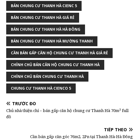
BÁN CHUNG CƯ THANH HÀ CIENC 5
BÁN CHUNG CƯ THANH HÀ GIÁ RẺ
BÁN CHUNG CƯ THANH HÀ HÀ ĐÔNG
BÁN CHUNG CƯ THANH HÀ MƯỜNG THANH
CẦN BÁN GẤP CĂN HỘ CHUNG CƯ THANH HÀ GIÁ RẺ
CHÍNH CHỦ BÁN CĂN HỘ CHUNG CƯ THANH HÀ
CHÍNH CHỦ BÁN CHUNG CƯ THANH HÀ
CHUNG CƯ THANH HÀ CIENCO 5
TRƯỚC ĐÓ
Chủ nhà thiện chí – bán gấp căn hộ chung cư Thanh Hà 70m² full
đồ
TIẾP THEO
Cần bán gấp căn góc 76m2, 2Pn tại Thanh Hà-Hà Đông