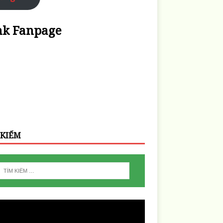
nk Fanpage
 KIẾM