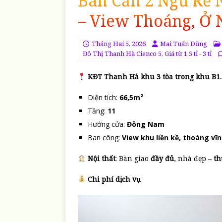
Bán Căn 2 Ngủ Rẻ 
– View Thoáng, Ở 
Tháng Hai 5, 2026
Mai Tuấn Dũng
Đô Thị Thanh Hà Cienco 5
,
Giá từ 1,5 tỉ - 3 tỉ
KĐT Thanh Hà khu 3 tòa trong
khu B1.
Diện tích:
66,5m²
Tầng:
11
Hướng cửa:
Đông Nam
Ban công:
View khu liền kề, thoáng vĩn
Nội thất
: Bàn giao
đầy đủ
, nhà đẹp –
th
Chi phí dịch vụ