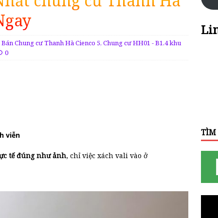
Nhất chung cư Thanh Hà
Ngay
Li
Bán Chung cư Thanh Hà Cienco 5
,
Chung cư HH01 - B1.4 khu
0
TÌM
h viễn
ực tế đúng như ảnh
, chỉ việc xách vali vào ở