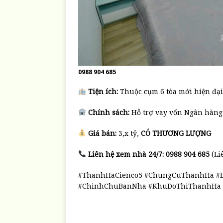
0988 904 685
Tiện ích:
Thuộc cụm 6 tòa mới hiện đại,
Chính sách:
Hỗ trợ vay vốn Ngân hàng 
Giá bán:
3,x tỷ,
CÓ THƯƠNG LƯỢNG
Liên hệ xem nhà 24/7:
0988 904 685
(Li
#ThanhHaCienco5 #ChungCuThanhHa #
#ChinhChuBanNha #KhuDoThiThanhHa