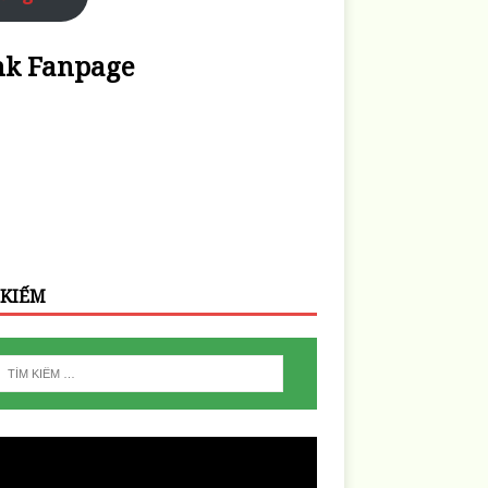
nk Fanpage
 KIẾM