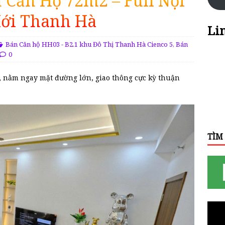
 Căn Hộ 72m2 – Full Nội
Mới Thanh Hà
Li
Bán Căn hộ HH03 - B2.1 khu Đô Thị Thanh Hà Cienco 5
,
Bán
0
 nằm ngay mặt đường lớn, giao thông cực kỳ thuận
TÌM