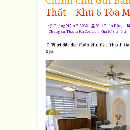
Chính Chủ Gửi Bán
Thất – Khu 6 Tòa 
Tháng Năm 7, 2026
Mai Tuấn Dũng
Chung cư Thanh Hà Cienco 5
,
Giá từ 3 tỉ - 5 tỉ
Vị trí đắc địa:
Phân khu B2.1 Thanh Hà,
tiện.