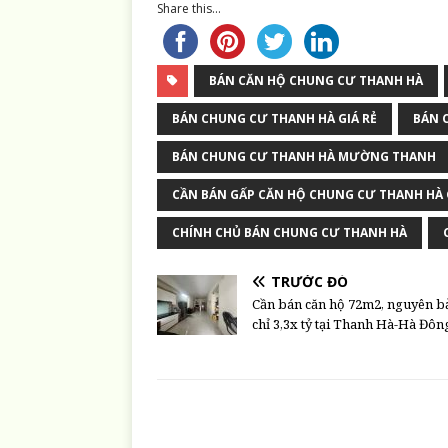
Share this...
BÁN CĂN HỘ CHUNG CƯ THANH HÀ
BÁN CHUNG CƯ THANH HÀ GIÁ RẺ
BÁN 
BÁN CHUNG CƯ THANH HÀ MƯỜNG THANH
CẦN BÁN GẤP CĂN HỘ CHUNG CƯ THANH HÀ 
CHÍNH CHỦ BÁN CHUNG CƯ THANH HÀ
TRƯỚC ĐÓ
Cần bán căn hộ 72m2, nguyên b
chỉ 3,3x tỷ tại Thanh Hà-Hà Đôn