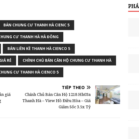
PHÁ
BÁN CHUNG CƯ THANH HÀ CIENC 5
CHUNG CƯ THANH HÀ HÀ ĐÔNG
BÁN LIỀN KỀ THANH HÀ CIENCO 5
GIÁ RẺ
CHÍNH CHỦ BÁN CĂN HỘ CHUNG CƯ THANH HÀ
CHUNG CƯ THANH HÀ CIENCO 5
TIẾP THEO
ản giá
Chính Chủ Bán Căn Hộ 1218 Hh03a
g
Thanh Hà – View Hồ Điều Hòa – Giá
Giảm Sốc 3.5x Tỷ