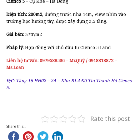
Cienco 5
– Cự Khê – Hà Đông
Diện tích: 200m2
, đường trước nhà 14m, View nhìn vào
trường học hướng tây, được xây dựng 3,5 tầng.
Giá bán
: 37tr/m2
Pháp lý
: Hợp đồng với chủ đầu tư Cienco 5 Land
Liên hệ tư vấn: 0979588536 – Mr.Quý / 0918818872 –
Ms.Loan
Đ/C: Tầng 16 HH02 – 2A – Khu B1.4 Đô Thị Thanh Hà Cienco
5.
Rate this post
Share this...