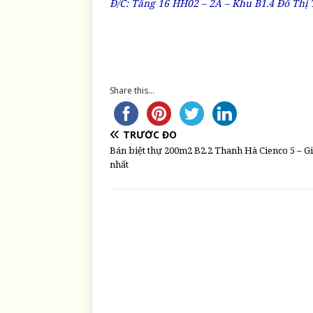
Đ/C: Tầng 16 HH02 – 2A – Khu B1.4 Đô Thị 
Share this...
TRƯỚC ĐÓ
Bán biệt thự 200m2 B2.2 Thanh Hà Cienco 5 – Gi
nhất