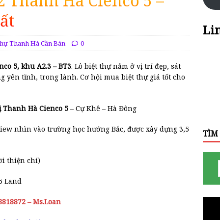
2 Thanh Hà Cienco 5 –
ất
Li
Thự Thanh Hà Cần Bán
0
co 5, khu A2.3 – BT3
. Lô biệt thự nằm ở vị trí đẹp, sát
 yên tĩnh, trong lành. Cơ hội mua biệt thự giá tốt cho
 thị Thanh Hà Cienco 5
– Cự Khê – Hà Đông
iew nhìn vào trường học hướng Bắc, được xây dựng 3,5
TÌM
i thiện chí)
5 Land
18818872 – Ms.Loan