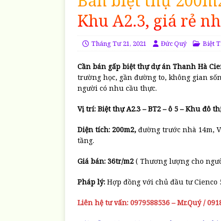
Bán biệt thự 200m
Khu A2.3, giá rẻ nh
Tháng Tư 21, 2021
Đức Quý
Biệt 
Cần bán gấp biệt thự dự án Thanh Hà Cien
trường học, gần đường to, không gian sống
người có nhu cầu thực.
Vị trí: Biệt thự A2.3 – BT2 – ô 5 – Khu đô
Diện tích: 200m2,
đường trước nhà 14m, V
tầng.
Giá bán: 36tr/m2
( Thương lượng cho ngườ
Pháp lý:
Hợp đồng với chủ đầu tư Cienco 
Liên hệ tư vấn: 0979588536 – Mr.Quý / 09