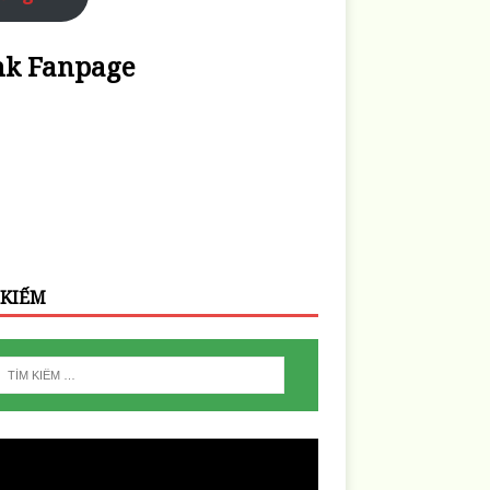
nk Fanpage
 KIẾM