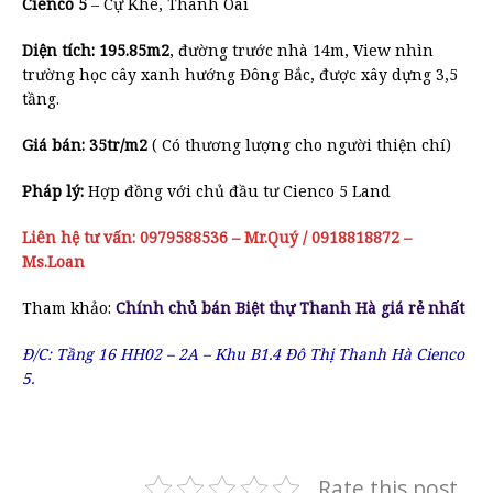
Cienco 5
– Cự Khê, Thanh Oai
Diện tích: 195.85m2
, đường trước nhà 14m, View nhìn
trường học cây xanh hướng Đông Bắc, được xây dựng 3,5
tầng.
Giá bán: 35tr/m2
( Có thương lượng cho người thiện chí)
Pháp lý:
Hợp đồng với chủ đầu tư Cienco 5 Land
Liên hệ tư vấn: 0979588536 – Mr.Quý / 0918818872 –
Ms.Loan
Tham khảo:
Chính chủ bán Biệt thự Thanh Hà giá rẻ nhất
Đ/C: Tầng 16 HH02 – 2A – Khu B1.4 Đô Thị Thanh Hà Cienco
5.
Rate this post