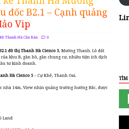
n kề Thanh Hà Mường
ầu đốc B2.1 – Cạnh quảng
Li
đảo Vip
 Kề Thanh Hà Cần Bán
0
B2.1 đô thị Thanh Hà Cienco 5
, Mường Thanh. Lô đất
của khu B, gần hồ, gần chung cư, nhiều tiện ích dịch
đầu tư kinh doanh.
Thanh Hà Cienco 5
– Cự Khê, Thanh Oai.
TÌM
ước nhà 14m, View nhìn quảng trường hướng Bắc, được
5 Land