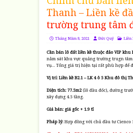
Chính chủ bán liề
Thanh – Liền kề đ
trường trung tâm 
Tháng Năm 8, 2021
Đức Quý
Liền
Cần bán lô đất liền kề thuộc đảo VIP khu 
nằm sát khu vực quảng trường trugn tâm 
vụ… Tổng giá trị hiện tại rất phù hợp để 
Vị trí: Liền kề B2.1 – LK 4 ô 5 Khu đô thị 
Diện tích: 77.5m2
(lô đầu đốc), đường tr
xây dựng 4.5 tầng.
Giá bán: giá gốc + 1.9 tỉ
Pháp lý:
Hợp đồng với chủ đầu tư Cienco 