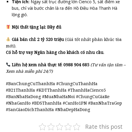
Tiện ích:
Ngay sát trục đường lớn Cienco 5, sát điểm xe
bus, chỉ vài bước chân là ra đến Hồ Điều Hòa Thanh Hà
lộng gió.
Nội thất tặng lại:
Đầy đủ
Giá bán chỉ:
2 tỷ 520 triệu
(Giá tốt nhất phân khúc tòa
mới).
Có
hỗ trợ vay Ngân hàng cho khách có nhu cầu
.
Liên hệ xem nhà thực tế:
0988 904 685
(Tư vấn tận tâm –
Xem nhà miễn phí 24/7)
#BanChungCuThanhHa #ChungCuThanhHa
#B21ThanhHa #KDTThanhHa #ThanhHaCienco5
#BanNhaHaDong #MuaNhaHaNoi #ChungCuGiaRe
#NhaGanHo #BDSThanhHa #CanHo1PN #BanNhaTraGop
#SanGiaoDichThanhHa #NhaDepHaDong
Rate this post