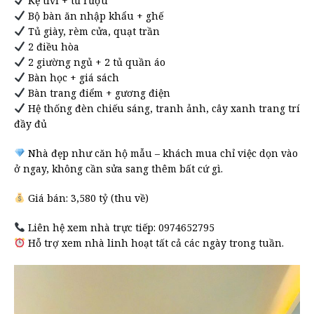
Kệ tivi + tủ rượu
Bộ bàn ăn nhập khẩu + ghế
Tủ giày, rèm cửa, quạt trần
2 điều hòa
2 giường ngủ + 2 tủ quần áo
Bàn học + giá sách
Bàn trang điểm + gương điện
Hệ thống đèn chiếu sáng, tranh ảnh, cây xanh trang trí
đầy đủ
Nhà đẹp như căn hộ mẫu – khách mua chỉ việc dọn vào
ở ngay, không cần sửa sang thêm bất cứ gì.
Giá bán: 3,580 tỷ (thu về)
Liên hệ xem nhà trực tiếp: 0974652795
Hỗ trợ xem nhà linh hoạt tất cả các ngày trong tuần.