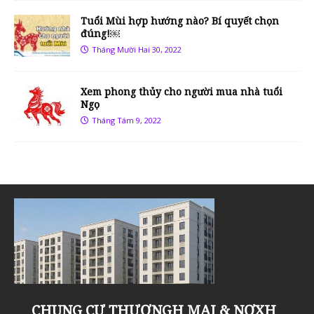
Tuổi Mùi hợp hướng nào? Bí quyết chọn
đúng!￼
Tháng Mười Hai 30, 2022
Xem phong thủy cho người mua nhà tuổi
Ngọ
Tháng Tám 9, 2022
Khu đô thị Thanh Hà Cienco 5 đón tin
KHU ĐÔ THỊ THANH HÀ, NHỮNG LÝ
Sân tập golf Thanh Hà Mường Thanh
Chung cư Thanh Hà Mường Thanh
Liền kề Thanh Hà Cienco 5 – “Dậy
Khu đô thị Thanh Hà Cienco 5, khu đô
CHUNG CƯ THƯƠNGH MẠI & NƠXH