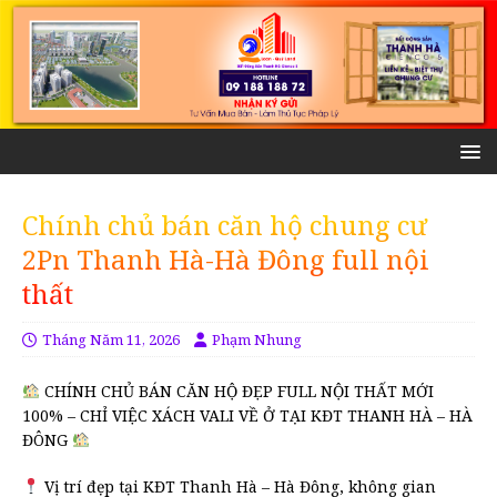
Chính chủ bán căn hộ chung cư
2Pn Thanh Hà-Hà Đông full nội
thất
Tháng Năm 11, 2026
Phạm Nhung
CHÍNH CHỦ BÁN CĂN HỘ ĐẸP FULL NỘI THẤT MỚI
100% – CHỈ VIỆC XÁCH VALI VỀ Ở TẠI KĐT THANH HÀ – HÀ
ĐÔNG
Vị trí đẹp tại KĐT Thanh Hà – Hà Đông, không gian